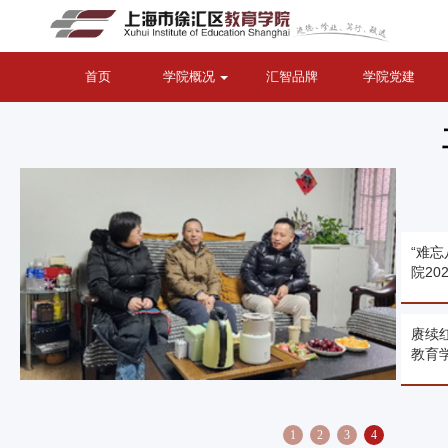
首页
学院概况
汇智品牌
学院党建
“难忘
院2
赓续
教育学
1
2
3
4