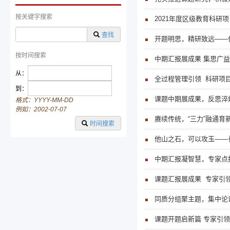
按关键字搜索
2021年度区级教育科研
查找
开题明思，精研致远——
按时间搜索
中期汇报展成果 集思广益
从：
全过程管理引领 科研项
论证会顺利举行
到：
课题中期展成果，反思淬
格式：YYYY-MM-DD
例如：2002-07-07
赓续传统，“三力”融通育
时间搜索
论证研讨
他山之石，可以攻玉——
中期汇报凝智慧，专家点
课题汇报展成果 专家引领
同质分组聚主题，集中论
课题开题启新篇 专家引