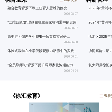
融合教育背景下班主任育人思维的嬗变
2025年“黄
成素养”征文徐
2026-08-07
“二维四象限”理论在班主任家校沟通中的运用
2024年“黄浦
徐汇区获奖名
2026-08-07
高中行为偏差学生EPE干预策略实践研
徐汇区2025
究 ——以小越从“失控”到“自控”转化为例
公示
2026-06-08
体验式教学在小学低段观察力培养中的实践与
协同赋能，助
探析 ——以二年级心理健康课《小小观察
开市级课题结
2026-06-01
员》为例
“全员导师制”背景下提升导师家校沟通能力的
复大附属徐汇
实践研究
语文跨学科学
2026-04-24
题推进会
《徐汇教育》
查看