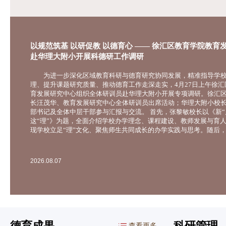
成果
以规范筑基 以研促教 以德育心 —— 徐汇区教育学院教育
赴华理大附小开展科德研工作调研
玩
为进一步深化区域教育科研与德育研究协同发展，精准指导学校
理、提升课题研究质量、推动德育工作走深走实，4月27日上午徐汇
园承
育发展研究中心组织全体研训员赴华理大附小开展专项调研。徐汇
长汪茂华、教育发展研究中心全体研训员出席活动；华理大附小校
儿园
部书记及全体中层干部参与汇报与交流。 首先，张黎敏校长以《新“启”点在
卫晓
这“理”》为题，全面介绍学校办学理念、课程建设、教师发展与育
和骨
现学校立足“理”文化、聚焦师生共同成长的办学实践与思考。随后
以《守立德树人初心，走大思政育人路》为题，汇报大思政课建设
海
人路径设计与实施以及学校四全育人的保障机制等工作，展现学校
心、
夯实育人根基的扎实举措。学校科研室主任张琦以《以规范筑基，
2026.08.07
题，详细汇报近年学校教育科研的实践探索与成效。在互动研讨环
辰分
究中心研训员逐一交流调研感受，大家一致认为，华理大附小科研
探究
成效显著：一是顶层设计清晰，直面科研瓶颈问题，以制度建设夯
全程赋能破解教师畏难情绪，形成可复制、可推广的校本科研管理
德育成果
科研管理
查看更多