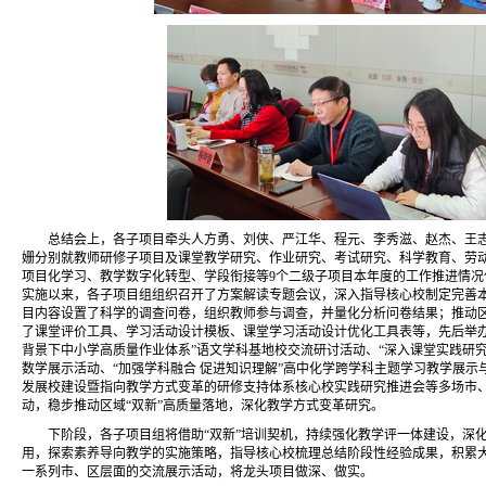
总结会上，各子项目牵头人方勇、刘侠、严江华、程元、李秀滋、赵杰、王
姗分别就教师研修子项目及课堂教学研究、作业研究、考试研究、科学教育、劳
项目化学习、教学数字化转型、学段衔接等9个二级子项目本年度的工作推进情况
实施以来，各子项目组组织召开了方案解读专题会议，深入指导核心校制定完善
目内容设置了科学的调查问卷，组织教师参与调查，并量化分析问卷结果；推动
了课堂评价工具、学习活动设计模板、课堂学习活动设计优化工具表等，先后举办
背景下中小学高质量作业体系”语文学科基地校交流研讨活动、“深入课堂实践研究
数学展示活动、“加强学科融合 促进知识理解”高中化学跨学科主题学习教学展示
发展校建设暨指向教学方式变革的研修支持体系核心校实践研究推进会等多场市
动，稳步推动区域“双新”高质量落地，深化教学方式变革研究。
下阶段，各子项目组将借助“双新”培训契机，持续强化教学评一体建设，深
用，探索素养导向教学的实施策略，指导核心校梳理总结阶段性经验成果，积累
一系列市、区层面的交流展示活动，将龙头项目做深、做实。