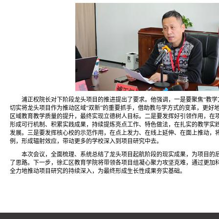
浦正权院长对下阶段龙头项目的推进提出了要求。他强调，一是要聚焦“教学
切实将龙头项目作为推动区域“双新”的重要抓手，借助教与学方式的变革，更好
区域教育教学质量的提升，最终实现立德树人目标。二是要发挥好引领作用，在
形成可行机制、积累实践成果，持续提炼亮点工作、特色做法，在扎实的教学实
发展。三是要发挥核心校的示范作用，在点上发力、在线上延伸、在面上推动，
例，形成辐射效应，带动更多的学校深入到项目研究中去。
本次会议，全面梳理、系统总结了龙头项目起航阶段的现实成果，为项目的
了思路。下一步，徐汇区教育学院将带领各项目组凝心聚力攻坚克难，通过更加
全力地推动项目研究的持续深入，为最终形成生长性成果夯实基础。