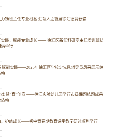
之力铸班主任专业根基 汇育人之智展徐汇德育新篇
研实践，赋能专业成长 —— 徐汇区新任科研室主任培训班结
圆满举行
 赋能实践——2025年徐汇区学校少先队辅导员风采展示综
活动
游戏 慧“育”创意 ——徐汇实验幼儿园举行市级课题结题成果
示活动
动，护航成长——初中青春期教育课堂教学研讨顺利举行