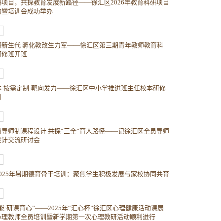
研项目，共探教育发展新路径——徐汇区2026年教育科研项目
动暨培训会成功举办
研新生代 孵化教改生力军——徐汇区第三期青年教师教育科
研修班开班
本·按需定制·靶向发力——徐汇区中小学推进班主任校本研修
训
员导师制课程设计 共探“三全”育人路径——记徐汇区全员导师
设计交流研讨会
2025年暑期德育骨干培训：聚焦学生积极发展与家校协同共育
能·研课育心”——2025年“汇心杯”徐汇区心理健康活动课展
心理教师全员培训暨新学期第一次心理教研活动顺利进行