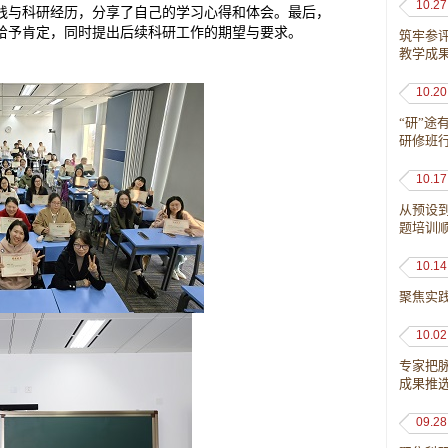
10.27
践与科研经历，分享了
自己的学习
心得
和体会
。最后，
给予肯定，同时提出后续科研工作的期望与要求。
筑牢参
教学成
10.20
“研”途
研修班
10.17
从预设到
题培训
10.14
聚焦实
10.02
专家把
成果推
09.28