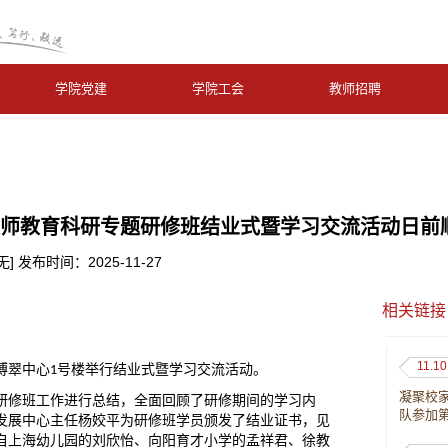
学院党建
学院工会
教师招聘
年教师教育科研专题研修班结业式暨学习交流活动日前
 发布时间：2025-11-27
相关链接
11.10
博翠中心
号楼
举行
结业式暨学习交流活动。
1
凝聚校
研修班工作进行总结，全面回顾了研修期间的
学习
内
队参加
发展中心主任
杨姣平为
研修班学员
颁发
了
结业证书，见
自上海幼儿园的刘欣怡、向阳育才小学的孟祥君、徐教