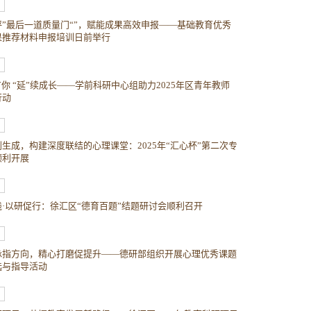
评”最后一道质量门“”，赋能成果高效申报——基础教育优秀
果推荐材料申报培训日前举行
有你 “延”续成长——学前科研中心组助力2025年区青年教师
行动
生成，构建深度联结的心理课堂：2025年“汇心杯”第二次专
顺利开展
践·以研促行：徐汇区“德育百题”结题研讨会顺利召开
脉指方向，精心打磨促提升——德研部组织开展心理优秀课题
选与指导活动