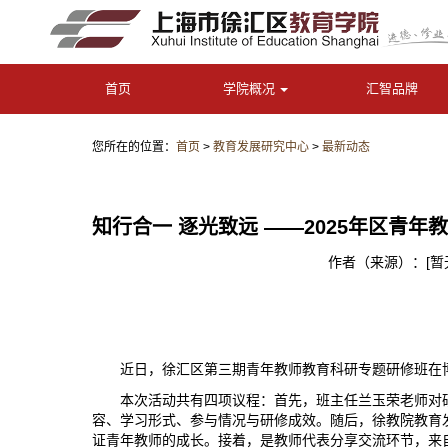
首页
学院概况
汇智品牌
您所在的位置：
首页
>
教育发展研究中心
>
最新动态
知行合一 逐光致远 ——2025年区青
作者（来源）：[暂无]
近日，
徐汇区
第三期
青年教师教育科研专题研修班在
本次活动共有四项议程：
首先
，
班主任
兰玉荣
老师
对
容
、
学习形式、参与情况
与
研修
成效。随后，
徐教院教育
证青年教师的成长。
接着，是
教师代表分享交流环节，来