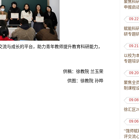
聚焦科
申报启
09.22
赋能科
研专题
09.21
交流与成长的平台，助力青年教师提升教育科研能力，
以校为
专题培
供稿：徐教院
兰玉荣
09.20
供图：徐教院
孙晔
聚焦全
制课程
09.08
徐汇区
09.06
“强师赋
评交流