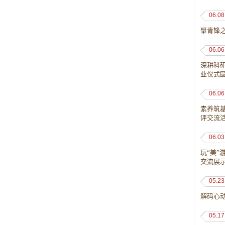
06.08
聚青锋
06.06
深耕科
业仪式
06.06
素养筑基
评交流
06.03
玩“美”
交流展
05.23
解码心
05.17