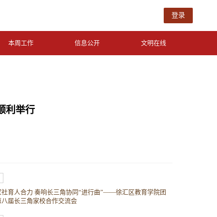
登录
本周工作
信息公开
文明在线
顺利举行
家社育人合力 奏响长三角协同“进行曲”——徐汇区教育学院团
第八届长三角家校合作交流会