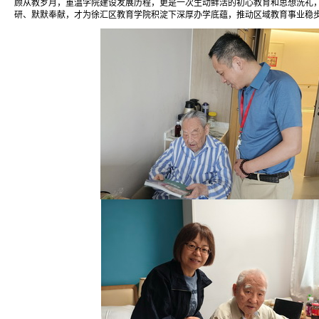
顾从教岁月，重温学院建设发展历程，更是一次生动鲜活的初心教育和思想洗礼
研、默默奉献，才为徐汇区教育学院积淀下深厚办学底蕴，推动区域教育事业稳