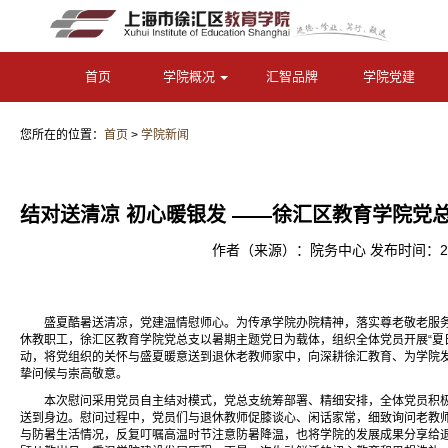
首页
学院概况
汇智品牌
学院党建
您所在的位置：
首页
>
学院新闻
结对送清凉 初心暖银发 ——徐汇区教育学院党
作者（来源）：院务中心 发布时间：2026
盛夏酷暑送清凉，党建温情慰师心。为传承学院办院精神，落实尊老敬老服
休教职工，徐汇区教育学院党总支以暑期主题党日为载体，组织全体党员开展“夏
动，将党组织的关怀与盛夏暖意送到退休老教师家中，向深耕徐汇教育、为学院
挚问候与崇高敬意。
本次慰问采用党员自主结对模式，党总支统筹部署、精细安排，全体党员积
送到身边。慰问过程中，党员们与退休教师促膝谈心、闲话家常，细致询问老教
与防暑生活情况，反复叮嘱高温时节注意防暑降温，也将学院的发展成果分享给