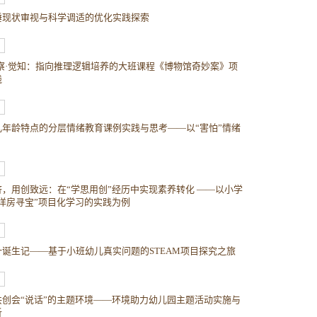
睡现状审视与科学调适的优化实践探索
遁察·觉知：指向推理逻辑培养的大班课程《博物馆奇妙案》项
践
儿年龄特点的分层情绪教育课例实践与思考——以“害怕”情绪
济，用创致远：在“学思用创”经历中实现素养转化 ——以小学
老洋房寻宝”项目化学习的实践为例
汁诞生记——基于小班幼儿真实问题的STEAM项目探究之旅
共创会“说话”的主题环境——环境助力幼儿园主题活动实施与
析