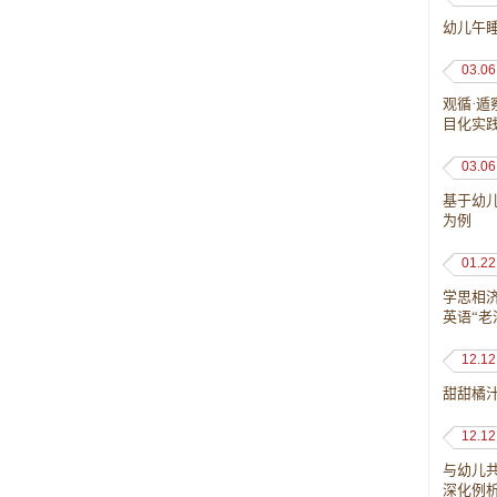
幼儿午
03.06
观循·
目化实
03.06
基于幼
为例
01.22
学思相
英语“
12.12
甜甜橘
12.12
与幼儿
深化例