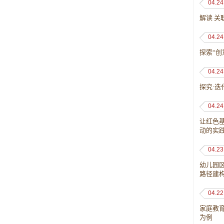
04.24
解读 
04.24
探索“
04.24
探究·
04.24
让红色
动的实
04.23
幼儿园
路径建
04.22
家庭教
为例