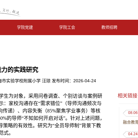
学院党建
学院工会
教师招聘
能力的实践研究
实验学校附属小学 汪琼 发布时间：2026-04-24
相关链接
学生为对象，采用问卷调查、个别访谈与案例研
示：家校沟通存在
“需求错位”（导师沟通频次与
向传递）、内容失衡（85%聚焦学业事务）等核
08.06
0%的导师“不知如何开启对话”。针对上述问题，
融合教
辅导策略的有效性。研究为“全员导师制”背景下教
范式。
04.24