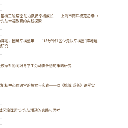
”为基构三阶路径 助力队员幸福成长——上海市南洋模范初级中
少先队幸福教育的实践探索
动阵地，圈筑幸福童年——“15分钟社区少先队幸福圈”阵地建
践研究
段校家社协同培育学生劳动责任感的策略研究
赋能初中心理课堂的探索与实践——以《挑战·成长》课堂实
巾社区治理师”少先队活动的实践与思考