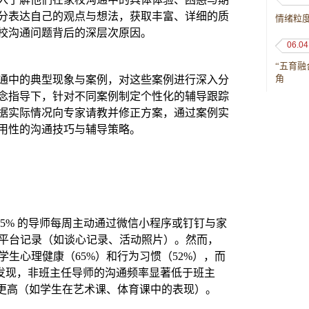
分表达自己的观点与想法，获取丰富、详细的质
情绪粒
校沟通问题背后的深层次原因。
06.04
“五育
角
通中的典型现象与案例，对这些案例进行深入分
念指导下，针对不同案例制定个性化的辅导跟踪
据实际情况向专家请教并修正方案，通过案例实
用性的沟通技巧与辅导策略。
5% 的导师每周主动通过微信小程序或钉钉与家
月平台记录（如谈心记录、活动照片）。然而，
学生心理健康（65%）和行为习惯（52%），而
析发现，非班主任导师的沟通频率显著低于班主
求更高（如学生在艺术课、体育课中的表现）。