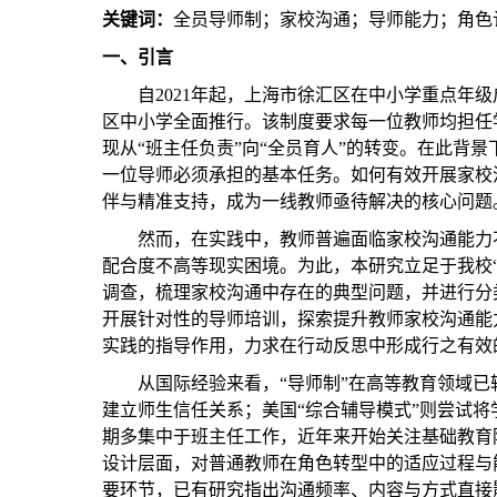
关键词：
全员导师制；家校沟通；导师能力；角色
一、
引言
自
2021年起，上海市徐汇区在中小学重点年级
区中小学全面推行。该制度要求每一位教师均担任
现从“班主任负责”向“全员育人”的转变。在此背
一位导师必须承担的基本任务。如何有效开展家校
伴与精准支持，成为一线教师亟待解决的核心问题
然而，在实践中，教师普遍面临家校沟通能力
配合度不高等现实困境。为此，本研究立足于我校
调查，梳理家校沟通中存在的典型问题，并进行分
开展针对性的导师培训，探索提升教师家校沟通能
实践的指导作用，力求在行动反思中形成行之有效
从国际经验来看，
“导师制”在高等教育领域已
建立师生信任关系；美国“综合辅导模式”则尝试
期多集中于班主任工作，近年来开始关注基础教育
设计层面，对普通教师在角色转型中的适应过程与
要环节，已有研究指出沟通频率、内容与方式直接影