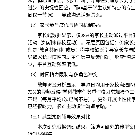
从，担心说错话。例如，新手导师在处理家长对学
进步”的安抚性回应，而非基于学生认知特点的专
周仅一节课），导致沟通话题匮乏。
（2）
家长参与度低与协同机制缺失
家长端数据显示，仅
28%的家长主动通过平台
活动（如期末家校互动）。深层原因包括：①家长
师是“教育共同体”成员；②学校缺乏引导家长参
导致家长习惯性向班主任集中反馈问题，形成“沟
少，平台互动频率偏低。
（3）
时间精力限制与多角色冲突
教师访谈分析显示，导师日均用于家校沟通的
73%的导师反映“学科教学任务重”“校园常规检查
不足（每月平均1次已属不易），更难开展个性化
已经很吃力，很难主动设计沟通策略。”
（三）
典型案例辅导效果对比
本次研究根据调研结果，筛选可研究的典型案
行辅导跟踪。