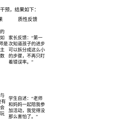
跟踪干预，结果如下：
果
质性反馈
的
如
家长反馈：
“第一
师是
次知道孩子的进步
主
可以拆分成这么小
数
的步骤，不再只盯
着错误率。”
与
学生自述：
“老师
没有
和妈妈一起陪我参
会
加活动，我觉得没
玩
那么害怕了。”