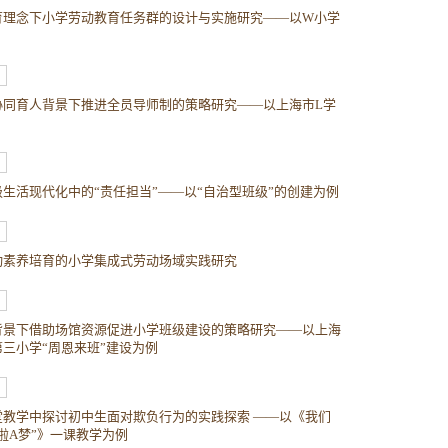
育理念下小学劳动教育任务群的设计与实施研究——以W小学
协同育人背景下推进全员导师制的策略研究——以上海市L学
生活现代化中的“责任担当”——以“自治型班级”的创建为例
动素养培育的小学集成式劳动场域实践研究
背景下借助场馆资源促进小学班级建设的策略研究——以上海
第三小学“周恩来班”建设为例
堂教学中探讨初中生面对欺负行为的实践探索 ——以《我们
啦A梦”》一课教学为例