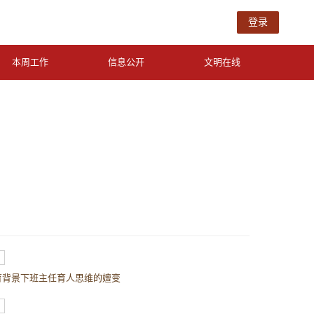
登录
本周工作
信息公开
文明在线
育背景下班主任育人思维的嬗变