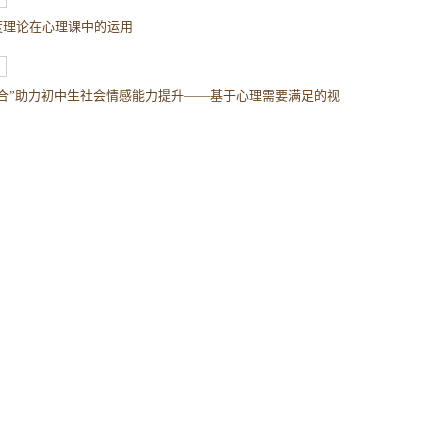
度理论在心理课中的运用
融合”助力初中生社会情感能力提升——基于心理需要满足的视