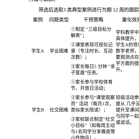
筛选后选取
3 类典型案例进行为期 12 周的
案例
问题类型
干预策略
量化效
①制定 “三级目标分
学科教学中
解表”
；
具体提升，
②课堂表现可视化记
学生
A的导
学生
A
学业困难
录（专注时长、互动
数学老师，
次数）
；
要观测点在
学方面的提
③家长每日5 分钟 “亲
升。
子复盘”任务
。
①家长参与学校体育
节、开放日活动
；
②家长参与“课堂观察
班级活动参
员” 活动（每月1次，
度从
几乎
学生
B
社交
困难
类似家长陪读）
；
提升至课间
与同学一起
③家校联合制定“社交
或说话。
小目标”（如每周主动
与1名同学分享橡皮等
小件物品）
。