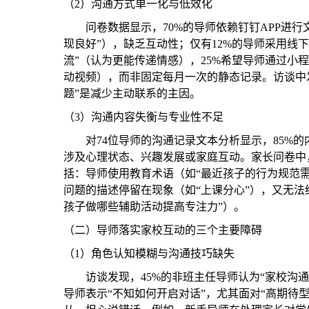
（
2
）沟通方式单一
化与低效化
问卷数据显示，
70%的导师依赖钉钉APP进
现良好”），缺乏互动性；仅有12%的导师采用线下
流”（认为更能传递情感），25%希望导师通过小
动视频），而非固定每月一次的静态记录。访谈中发
题”是减少主动联系的主因。
（
3
）沟通内容失衡与专业性不足
对
74位导师的沟通记录文本分析显示，85%
涉及心理状态、兴趣发展或家庭互动。家长问卷中，
括：导师使用教育术语（如“最近孩子的行为规范
问题的描述停留在现象（如“上课分心”），又无法
孩子做哪些辅助活动提高专注力”）。
（二）
导师
落实家校互动的三个主要障碍
（1）
角色认知模糊与沟通技巧缺失
访谈发现，
45%的非班主任导师认为“家校沟通
导师表示“不知如何开启对话”，尤其面对“高期待型