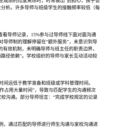
生成绩的过度焦虑时，时常做出“别担心，孩子会
业分析。许多导师与班级学生的接触频率较低（每
查看导师记录，15%参与过导师线下面对面沟通
对导师制的理解停留在“额外服务”，未意识到导
与的有效机制，未明确导师与班主任的职责边界，
通路径依赖”。学校组织的导师与家长互动活动较
时间远低于教学准备和班级或学科管理时间。
工作占用大量时间”，导致与匹配学生的沟通频次
家校沟通。部分导师坦言：“完成学校规定的记录
例，通过匹配的导师进行师生沟通与家校沟通进