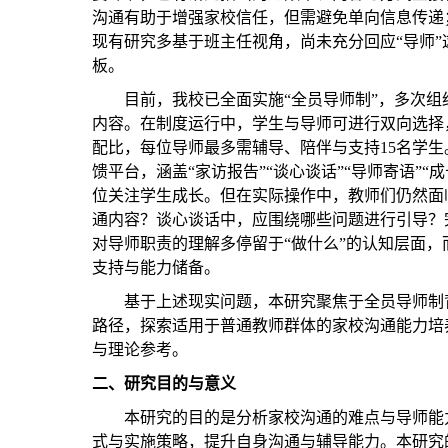
沟通有助于增强家校信任，但需避免单向信息传递
现有研究多基于班主任视角，尚未充分回应“导师
板。
目前，我校已全面实施
“全员导师制”，多次
内容。在制度运行中，学生与导师可进行双向选择
配比，每位导师最多需辅导、陪伴与支持15名学生。学
馈平台，涵盖“家访报告”“谈心谈话”“导师寄语”“
位关注学生成长。但在实际操作中，教师们仍然面
通内容？谈心谈话中，应围绕哪些问题进行引导？
对导师职责的理解多停留于“做什么”的认知层面，而
支持与能力储备。
基于上述现实问题，本研究聚焦于全员导师制
路径，探索适用于普通教师群体的家校沟通能力培
与理论参考。
二、
研究目的与意义
本研究的目的是分析家校沟通的难点与导师能
式与实施策略，提升自身沟通与辅导能力。本研究