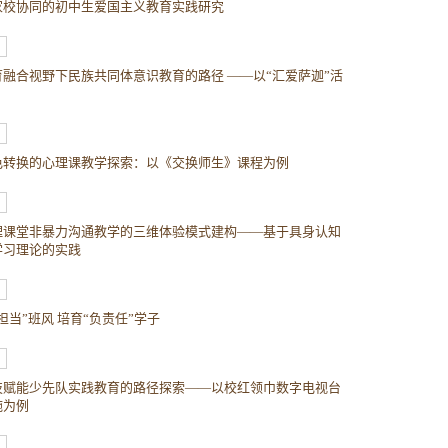
家校协同的初中生爱国主义教育实践研究
育融合视野下民族共同体意识教育的路径 ——以“汇爱萨迦”活
色转换的心理课教学探索：以《交换师生》课程为例
理课堂非暴力沟通教学的三维体验模式建构——基于具身认知
学习理论的实践
担当”班风 培育“负责任”学子
技赋能少先队实践教育的路径探索——以校红领巾数字电视台
施为例