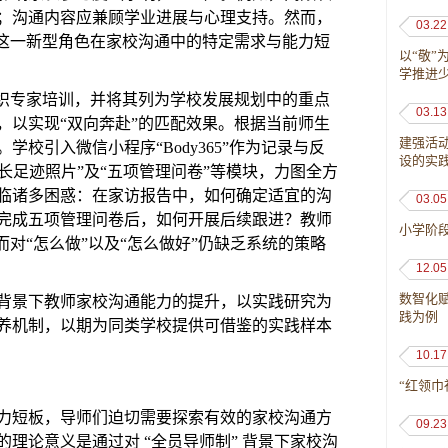
；沟通内容应兼顾学业进展与心理支持。然而，
03.22
”这一新型角色在家校沟通中的特定需求与能力短
以“敬
学推进
组织专家培训，并将其列为学校发展规划中的重点
03.13
，以实现“双向奔赴”的匹配效果。根据当前师生
建强活
校引入微信小程序“Body365”作为记录与反
设的实
成长足迹照片”及“五项管理问卷”等模块，力图全方
临诸多困惑：在家访报告中，如何确定适宜的沟
03.05
完成五项管理问卷后，如何开展后续跟进？教师
小学阶
对“怎么做”以及“怎么做好”仍缺乏系统的策略
12.05
数智化
背景下教师家校沟通能力的提升，以实践研究为
践为例
养机制，以期为同类学校提供可借鉴的实践样本
10.17
“红领
力短板，导师们迫切需要探索有效的家校沟通方
09.23
的
理论
意义是
通过对
“全员导师制” 背景下家校沟