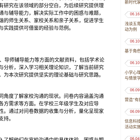
新时代
有研究在该领域的部分空白，为后续研究提供理
通与辅导能力，解决实际工作中的困惑与难题，
06.16
谐的师生关系、家校关系和亲子关系，促进学生
浅谈五
与实践提供可借鉴的经验与范例。
动为例
06.10
基于角
通、导师辅导能力等方面的文献资料，包括学术论
06.10
与分析，深入学习相关理论知识，了解当前研究
小学心
，为本次研究提供坚实的理论基础与研究思路。
与情景
06.09
同角度了解家校沟通的现状。问卷内容涵盖沟通
营造“有
各方需求等方面。在学校三年级学生及对应导
性。通过对问卷数据的收集与分析，量化呈现家
06.09
支持。
信息科
活动实
06.04
入了解他们在家校沟通中的具体体验、困惑与期