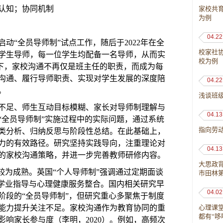
认知；协同机制
家校共
为例
04.22
启动“全员导师制”试点工作，随后于2022年在全
校家社
学生导师，每一位学生均配备一名导师，从而实
校为例
景下，家校沟通不再仅是班主任的职责，而成为每
沟通、履行导师职责、实现对学生发展的深度陪
04.22
。
浅谈班级
不足、师生互动目标模糊、家长对导师制理解与
04.13
“全员导师制”实施过程中的实际问题，通过系统
指向劳
类分析、归纳反思与阶段性总结。在此基础上，
力的有效路径。研究坚持实践导向，注重理论对
04.13
的家校沟通策略，并进一步完善教师研修内容。
大思政
较为成熟。英国“个人导师制”强调通过定期面谈
市田林
将学业指导与心理健康服务整合。国内相关研究早
04.02
阶段的“全员导师制”，但研究重心多聚焦于制度
能力提升关注不足。家校沟通作为教育协同的重
心理课
都有“哆
响家长参与度（李明，2020）。例如，高频次